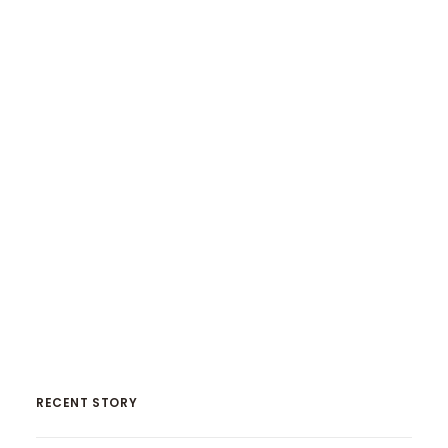
เหมือนกับสื่ออย่างหนึ่ง เหมือนดาราคนหนึ่ง ที่มี
คนจับตาดูตลอดเวลา
พอคนเริ่มมาเยอะขึ้น เพจเป็นที่รู้จักมากขึ้น
แน่นอนว่าจะต้องมีคนสนใจอยากใช้ช่องทางของ
เราในการลงโฆษณา
แฟนเพจ TheHOUSE
กดที่นี่
by SINTHAI
RECENT STORY