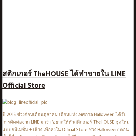
สติกเกอร์ TheHOUSE ได้ทำขายใน LINE
Official Store
ปี 2015 ช่วงก่อนเดือนตุลาคม เดือนแห่งเทศกาล Halloween ได้รับ
การติดต่อจาก LINE มาว่า 'อยากให้ทำสติกเกอร์ TheHOUSE ชุดใหม่
แบบอนิเมชั่น + เสียง เพื่อลงใน Official Store ช่วง Halloween' ตอน