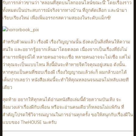
รับการกล่าวขานว่า 'หลอนที่สุดบนโลกออนไลน์ขณะนี้' โดยเรื่องราว
ทั้งหมดเป็นประสบการณ์จริงจากทางบ้าน ที่ถูกคัดเลือก และนำมา
เรียบเรียงใหม่ เพื่อเพิ่มอรรถรสความสยองในระดับแม็กซ์!
สำหรับตัวผมแล้ว เรื่องผี เรื่องวิญญาณนั้น ยังคงเป็นสิ่งที่คนให้ความ
สนใจ และอยากรู้อยากเห็นมาโดยตลอด เนื่องจากเป็นเรื่องที่ยังไม่
สามารถพิสูจน์ได้ หลายคนอาจจะเชื่อ หลายคนอาจจะไม่เชื่อ แต่ไม่
ว่าคุณจะเป็นแบบไหน สิ่งนี้มันจะท้าทายจิตใจคุณอยู่เสมอ ดังนั้น..
หากคุณเป็นคนที่ชอบเรื่องผี เรื่องวิญญาณแล้วล่ะก็ ผมกล้าบอกได้
เต็มปากเลยว่า หนังสือเล่มนี้จะทำให้คุณหลอนจนนอนไม่หลับเลยที
เดียว
สุดท้าย อยากให้ทุกคนได้อ่านหนังสือเล่มนี้ด้วยความบันเทิง จะ
ล้อมวงเล่าเรื่องผีกับเพื่อน หรือจะอ่านคนเดียวก็หลอนไม่แพ้กัน ที่
สำคัญโปรดใช้วิจารณญาณในการอ่านทุกครั้ง ขอให้สนุกกับเรื่องผีใน
แบบของ TheHOUSE นะครับ