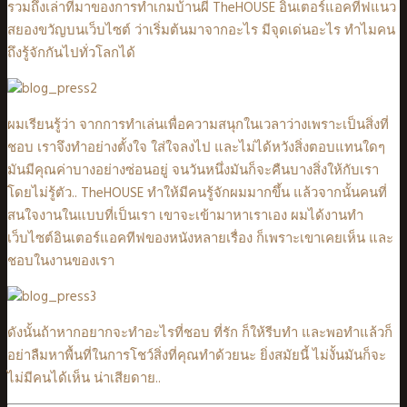
รวมถึงเล่าที่มาของการทำเกมบ้านผี TheHOUSE อินเตอร์แอคทีฟแนว
สยองขวัญบนเว็บไซต์ ว่าเริ่มต้นมาจากอะไร มีจุดเด่นอะไร ทำไมคน
ถึงรู้จักกันไปทั่วโลกได้
ผมเรียนรู้ว่า จากการทำเล่นเพื่อความสนุกในเวลาว่างเพราะเป็นสิ่งที่
ชอบ เราจึงทำอย่างตั้งใจ ใส่ใจลงไป และไม่ได้หวังสิ่งตอบแทนใดๆ
มันมีคุณค่าบางอย่างซ่อนอยู่ จนวันหนึ่งมันก็จะคืนบางสิ่งให้กับเรา
โดยไม่รู้ตัว.. TheHOUSE ทำให้มีคนรู้จักผมมากขึ้น แล้วจากนั้นคนที่
สนใจงานในแบบที่เป็นเรา เขาจะเข้ามาหาเราเอง ผมได้งานทำ
เว็บไซต์อินเตอร์แอคทีฟของหนังหลายเรื่อง ก็เพราะเขาเคยเห็น และ
ชอบในงานของเรา
ดังนั้นถ้าหากอยากจะทำอะไรที่ชอบ ที่รัก ก็ให้รีบทำ และพอทำแล้วก็
อย่าลืมหาพื้นที่ในการโชว์สิ่งที่คุณทำด้วยนะ ยิ่งสมัยนี้ ไม่งั้นมันก็จะ
ไม่มีคนได้เห็น น่าเสียดาย..