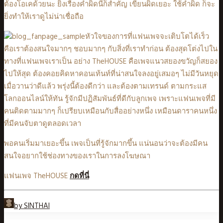
ต้องโอเคด้วยนะ ยิ่งเรื่องคำผิดนี่ก็สำคัญ เขียนผิดเยอะ ใช้คำผิด ก็จะ
ยิ่งทำให้เราดูไม่น่าเชื่อถือ
หัวใจของการที่แฟนเพจจะเติบโตได้เร็ว
คือเราต้องสนใจมากๆ ชอบมากๆ กับสิ่งที่เราทำก่อน ต้องสุดโต่งไปใน
ทางที่แฟนเพจเราเป็น อย่าง TheHOUSE คือเพจแนวสยองขวัญก็สยอง
ไปให้สุด ต้องคอยคิดหาคอนเท้นท์ที่น่าสนใจลงอยู่เสมอๆ ไม่มีวันหยุด
เมื่อวานว่าดีแล้ว พรุ่งนี้ต้องดีกว่า และต้องตามเทรนด์ ตามกระแส
โลกออนไลน์ให้ทัน รู้จักมีปฏิสัมพันธ์ที่ดีกับลูกเพจ เพราะแฟนเพจที่มี
คนติดตามมากๆ ก็เปรียบเหมือนกับสื่ออย่างหนึ่ง เหมือนดาราคนหนึ่ง
ที่มีคนจับตาดูตลอดเวลา
พอคนเริ่มมาเยอะขึ้น เพจเป็นที่รู้จักมากขึ้น แน่นอนว่าจะต้องมีคน
สนใจอยากใช้ช่องทางของเราในการลงโฆษณา
แฟนเพจ TheHOUSE
กดที่นี่
by SINTHAI