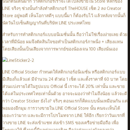
นั้นก็ตื่นเต้นมาก ว่าสติกเกอร์เราจะได้ไปลงขายใน Store หลักของ
LINE จริงๆ ช่วงนั้นกำลังทำสติกเกอร์ TheHOUSE เซ็ต 2 ลง Creator
Store อยู่พอดี เห็นโอกาสดีๆ แบบนี้มา ก็ต้องรับไว้ แล้วหลังจากนั้นก็
นัดวันไปเซ็นสัญญากันที่บริษัท LINE ประเทศไทย
สำหรับการทำสติกเกอร์แบบอนิเมชั่นนั้น ถือว่าไม่ใช่เรื่องง่ายเลย ด้วย
เวลาที่มีน้อย ผมจึงตัดสินใจขอทำเป็นสติกเกอร์ภาพนิ่ง + เสียงแทน
โดยเสียงนั้นเป็นเสียงจากการพากย์ของน้องเจน 100 เสียงนั่นเอง
LINE Official Sticker กำหนดให้สติกเกอร์อนิเมชั่น หรือสติกเกอร์แบบ
มีเสียงก็แล้วแต่ มีจำนวน 24 ตัวต่อ 1 เซ็ต และตั้งราคาที่ 60 บาท โดย
ส่วนแบ่งรายได้ในรูปแบบ Official นี้ เราจะได้ 20% เท่านั้น และขาย
ได้แค่ในประเทศไทยเท่านั้นด้วย อาจจะมองว่าทำไมถึงน้อย แล้วจะดี
กว่า Creator Sticker ยังไง? จริงๆ ตอนแรกก็คิดแบบนั้นเหมือนกัน แต่
พอมองอีกมุม การวางขายใน LINE Official Store นั้น คนจะเห็นได้
เยอะกว่ามาก และจะมีการโปรโมทจาก LINE ให้อีก เรียกว่าวันแรกที่
วางขาย LINE จะส่งเข้าแชท ส่งเข้า SMS ของเครือข่ายมือถือ เพื่อ