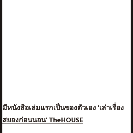
มีหนังสือเล่มแรกเป็นของตัวเอง 'เล่าเรื่อง
สยองก่อนนอน' TheHOUSE