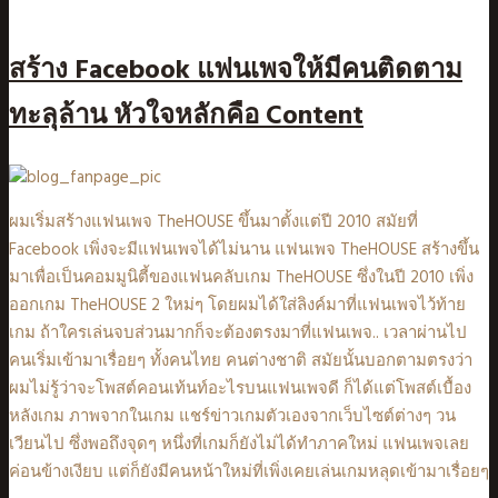
สร้าง Facebook แฟนเพจให้มีคนติดตาม
ทะลุล้าน หัวใจหลักคือ Content
ผมเริ่มสร้างแฟนเพจ TheHOUSE ขึ้นมาตั้งแต่ปี 2010 สมัยที่
Facebook เพิ่งจะมีแฟนเพจได้ไม่นาน แฟนเพจ TheHOUSE สร้างขึ้น
มาเพื่อเป็นคอมมูนิตี้ของแฟนคลับเกม TheHOUSE ซึ่งในปี 2010 เพิ่ง
ออกเกม TheHOUSE 2 ใหม่ๆ โดยผมได้ใส่ลิงค์มาที่แฟนเพจไว้ท้าย
เกม ถ้าใครเล่นจบส่วนมากก็จะต้องตรงมาที่แฟนเพจ.. เวลาผ่านไป
คนเริ่มเข้ามาเรื่อยๆ ทั้งคนไทย คนต่างชาติ สมัยนั้นบอกตามตรงว่า
ผมไม่รู้ว่าจะโพสต์คอนเท้นท์อะไรบนแฟนเพจดี ก็ได้แต่โพสต์เบื้อง
หลังเกม ภาพจากในเกม แชร์ข่าวเกมตัวเองจากเว็บไซต์ต่างๆ วน
เวียนไป ซึ่งพอถึงจุดๆ หนึ่งที่เกมก็ยังไม่ได้ทำภาคใหม่ แฟนเพจเลย
ค่อนข้างเงียบ แต่ก็ยังมีคนหน้าใหม่ที่เพิ่งเคยเล่นเกมหลุดเข้ามาเรื่อยๆ