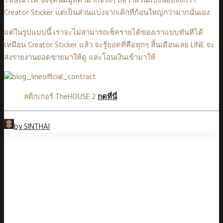
โฆษณาให้ ซึ่งจุดนี้มีมูลค่ามากจริงๆ ถือว่าส่วนแบ่งน้อยลงกว่า
Creator Sticker แต่เป็นส่วนแบ่งจากเค้กที่ก้อนใหญ่กว่ามากนั่นเอง
แต่ในรูปแบบนี้ เราจะไม่สามารถเช็ครายได้ของเราแบบทันทีได้
เหมือน Creator Sticker แล้ว จะรู้ยอดทีคือทุกๆ สิ้นเดือนเลย LINE จะ
ส่งรายงานยอดขายมาให้ดู และโอนเงินเข้ามาให้
สติกเกอร์ TheHOUSE 2
กดที่นี่
by SINTHAI