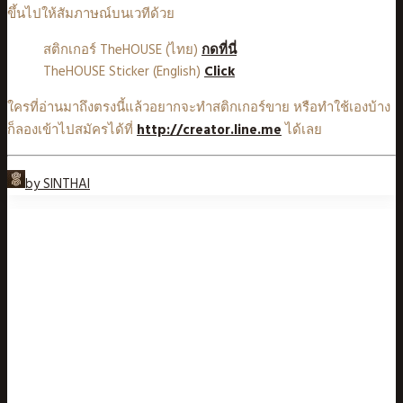
ขึ้นไปให้สัมภาษณ์บนเวทีด้วย
สติกเกอร์ TheHOUSE (ไทย)
กดที่นี่
TheHOUSE Sticker (English)
Click
ใครที่อ่านมาถึงตรงนี้แล้วอยากจะทำสติกเกอร์ขาย หรือทำใช้เองบ้าง
ก็ลองเข้าไปสมัครได้ที่
http://creator.line.me
ได้เลย
by SINTHAI