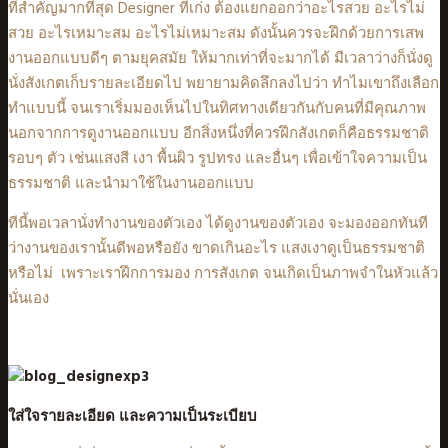
ที่สำคัญมากที่สุด Designer ที่เก่ง ต้องแยกออกว่าอะไรสวย อะไรไม่
สวย อะไรเหมาะสม อะไรไม่เหมาะสม ดังนั้นควรจะฝึกด้วยการเสพ
งานออกแบบดีๆ ตามยุคสมัย ให้มากเท่าที่จะมากได้ มีเวลาว่างก็นั่งดู
นั่งสังเกตเก็บรายละเอียดไป พยายามคิดลึกลงไปว่า ทำไมเขาถึงเลือก
ทำแบบนี้ จนเราเริ่มมองเห็นไปในทิศทางเดียวกันกับคนที่มีคุณภาพ
นอกจากการดูงานออกแบบ อีกสิ่งหนึ่งที่ควรฝึกสังเกตก็คือธรรมชาติ
รอบๆ ตัว เช่นแสงสี เงา พื้นผิว รูปทรง และอื่นๆ เพื่อเข้าใจความเป็น
ธรรมชาติ และนำมาใช้ในงานออกแบบ
ทีนี้พอเวลานั่งทำงานของตัวเอง ได้ดูงานของตัวเอง จะมองออกทันที
ว่างานของเรานั้นดีพอหรือยัง ขาดเกินอะไร แสงเงาดูเป็นธรรมชาติ
หรือไม่ เพราะเราฝึกการมอง การสังเกต จนเกิดเป็นภาพจำในหัวแล้ว
นั่นเอง
ใส่ใจรายละเอียด และความเป็นระเบียบ